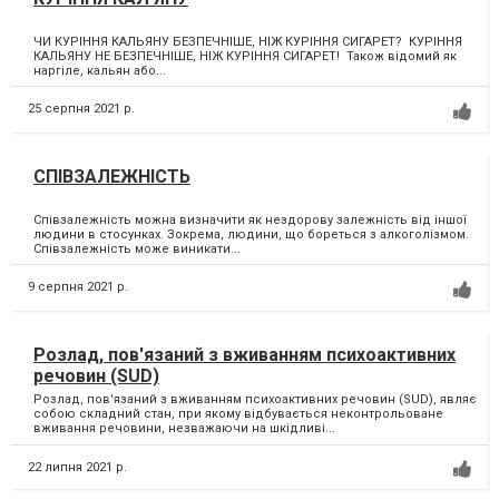
ЧИ КУРІННЯ КАЛЬЯНУ БЕЗПЕЧНІШЕ, НІЖ КУРІННЯ СИГАРЕТ? КУРІННЯ
КАЛЬЯНУ НЕ БЕЗПЕЧНІШЕ, НІЖ КУРІННЯ СИГАРЕТ! Також відомий як
наргіле, кальян або...
25 серпня 2021 р.
СПІВЗАЛЕЖНІСТЬ
Співзалежність можна визначити як нездорову залежність від іншої
людини в стосунках. Зокрема, людини, що бореться з алкоголізмом.
Співзалежність може виникати...
9 серпня 2021 р.
Розлад, пов'язаний з вживанням психоактивних
речовин (SUD)
Розлад, пов'язаний з вживанням психоактивних речовин (SUD), являє
собою складний стан, при якому відбувається неконтрольоване
вживання речовини, незважаючи на шкідливі...
22 липня 2021 р.