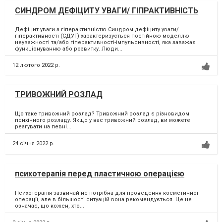
СИНДРОМ ДЕФІЦИТУ УВАГИ/ ГІПРАКТИВНІСТЬ
Дефіцит уваги з гіперактивністю Синдром дефіциту уваги/
гіперактивності (СДУГ) характеризується постійною моделлю
неуважності та/або гіперактивності-імпульсивності, яка заважає
функціонуванню або розвитку. Люди...
12 лютого 2022 р.
ТРИВОЖНИЙ РОЗЛАД
Що таке тривожний розлад? Тривожний розлад є різновидом
психічного розладу. Якщо у вас тривожний розлад, ви можете
реагувати на певні...
24 січня 2022 р.
психотерапія перед пластичною операцією
Психотерапія зазвичай не потрібна для проведення косметичної
операції, але в більшості ситуацій вона рекомендується. Це не
означає, що кожен, хто...