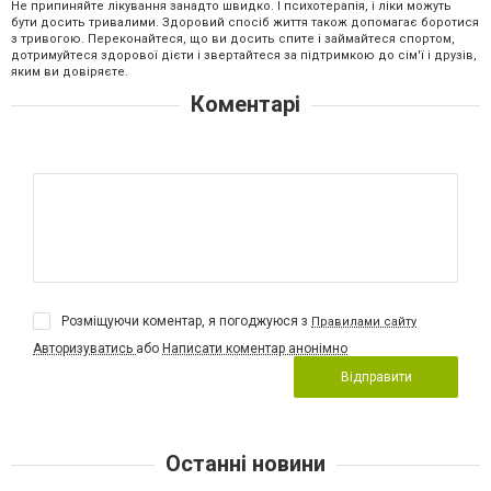
Не припиняйте лікування занадто швидко. І психотерапія, і ліки можуть
бути досить тривалими. Здоровий спосіб життя також допомагає боротися
з тривогою. Переконайтеся, що ви досить спите і займайтеся спортом,
дотримуйтеся здорової дієти і звертайтеся за підтримкою до сім'ї і друзів,
яким ви довіряєте.
Коментарі
Розміщуючи коментар, я погоджуюся з
Правилами сайту
Авторизуватись
або
Написати коментар анонімно
Відправити
Останні новини