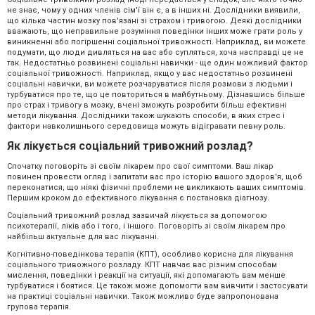
не знає, чому у одних членів сім'ї він є, а в інших ні. Дослідники виявили,
що кілька частин мозку пов'язані зі страхом і тривогою. Деякі дослідники
вважають, що неправильне розуміння поведінки інших може грати роль у
виникненні або погіршенні соціальної тривожності. Наприклад, ви можете
подумати, що люди дивляться на вас або супляться, хоча насправді це не
так. Недостатньо розвинені соціальні навички - ще один можливий фактор
соціальної тривожності. Наприклад, якщо у вас недостатньо розвинені
соціальні навички, ви можете розчаруватися після розмови з людьми і
турбуватися про те, що це повториться в майбутньому. Дізнавшись більше
про страх і тривогу в мозку, вчені зможуть розробити більш ефективні
методи лікування. Дослідники також шукають способи, в яких стрес і
фактори навколишнього середовища можуть відігравати певну роль.
Як лікується соціальний тривожний розлад?
Спочатку поговоріть зі своїм лікарем про свої симптоми. Ваш лікар
повинен провести огляд і запитати вас про історію вашого здоров'я, щоб
переконатися, що ніякі фізичні проблеми не викликають ваших симптомів.
Першим кроком до ефективного лікування є постановка діагнозу.
Соціальний тривожний розлад зазвичай лікується за допомогою
психотерапії, ліків або і того, і іншого. Поговоріть зі своїм лікарем про
найбільш актуальне для вас лікуванні.
Когнітивно-поведінкова терапія (КПТ), особливо корисна для лікування
соціального тривожного розладу. КПТ навчає вас різним способам
мислення, поведінки і реакції на ситуації, які допомагають вам менше
турбуватися і боятися. Це також може допомогти вам вивчити і застосувати
на практиці соціальні навички. Також можливо буде запропонована
групова терапія.