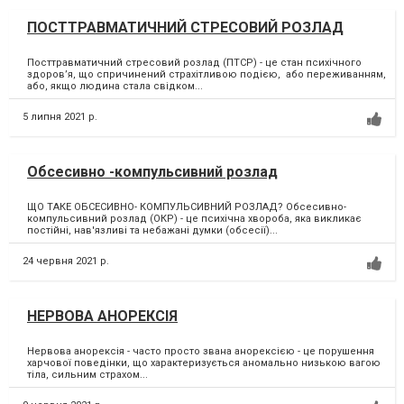
ПОСТТРАВМАТИЧНИЙ СТРЕСОВИЙ РОЗЛАД
Посттравматичний стресовий розлад (ПТСР) - це стан психічного
здоров’я, що спричинений страхітливою подією, або переживанням,
або, якщо людина стала свідком...
5 липня 2021 р.
Обсесивно -компульсивний розлад
ЩО ТАКЕ ОБСЕСИВНО- КОМПУЛЬСИВНИЙ РОЗЛАД? Обсесивно-
компульсивний розлад (ОКР) - це психічна хвороба, яка викликає
постійні, нав'язливі та небажані думки (обсесії)...
24 червня 2021 р.
НЕРВОВА АНОРЕКСІЯ
Нервова анорексія - часто просто звана анорексією - це порушення
харчової поведінки, що характеризується аномально низькою вагою
тіла, сильним страхом...