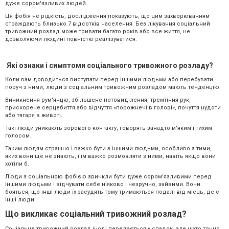
дуже сором'язливих людей.
Ця фобія не рідкість, дослідження показують, що цим захворюванням
страждають близько 7 відсотків населення. Без лікування соціальний
тривожний розлад може тривати багато років або все життя, не
дозволяючи людині повністю реалізуватися.
Які ознаки і симптоми соціального тривожного розладу?
Коли вам доводиться виступати перед іншими людьми або перебувати
поруч з ними, люди з соціальним тривожним розладом мають тенденцію:
Виникнення рум'янцю, збільшене потовиділення, тремтіння рук,
прискорене серцебиття або відчуття «порожнечі в голові», почуття нудоти
або тягаря в животі.
Такі люди уникають зорового контакту, говорять занадто м'яким і тихим
голосом.
Таким людям страшно і важко бути з іншими людьми, особливо з тими,
яких вони ще не знають, і їм важко розмовляти з ними, навіть якщо вони
хотіли б.
Люди з соціальною фобією звичкли бути дуже сором'язливими перед
іншими людьми і відчувати себе ніяково і незручно, зайвими. Вони
бояться, що інші люди їх засудять тому тримаються подалі від місць, де є
інші люди.
Що викликає соціальний тривожний розлад?
Соціальне тривожний розлад іноді передається у спадок, але ніхто точно