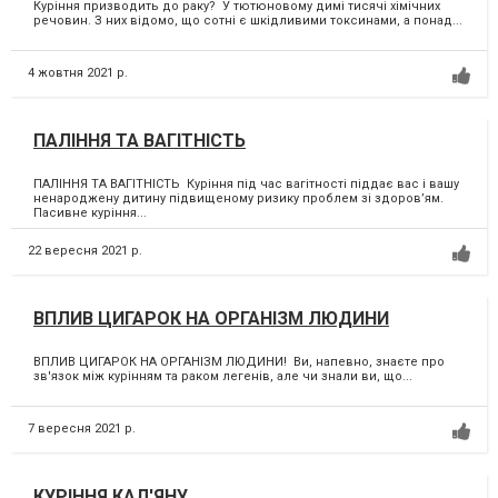
Куріння призводить до раку? У тютюновому димі тисячі хімічних
речовин. З них відомо, що сотні є шкідливими токсинами, а понад...
4 жовтня 2021 р.
ПАЛІННЯ ТА ВАГІТНІСТЬ
ПАЛІННЯ ТА ВАГІТНІСТЬ Куріння під час вагітності піддає вас і вашу
ненароджену дитину підвищеному ризику проблем зі здоров’ям.
Пасивне куріння...
22 вересня 2021 р.
ВПЛИВ ЦИГАРОК НА ОРГАНІЗМ ЛЮДИНИ
ВПЛИВ ЦИГАРОК НА ОРГАНІЗМ ЛЮДИНИ! Ви, напевно, знаєте про
зв'язок між курінням та раком легенів, але чи знали ви, що...
7 вересня 2021 р.
КУРІННЯ КАЛ'ЯНУ