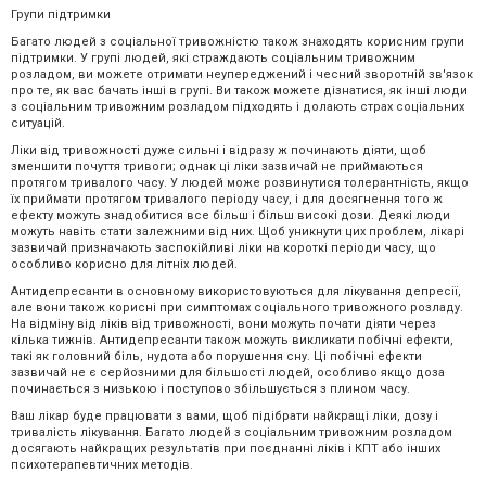
Групи підтримки
Багато людей з соціальної тривожністю також знаходять корисним групи
підтримки. У групі людей, які страждають соціальним тривожним
розладом, ви можете отримати неупереджений і чесний зворотній зв'язок
про те, як вас бачать інші в групі. Ви також можете дізнатися, як інші люди
з соціальним тривожним розладом підходять і долають страх соціальних
ситуацій.
Ліки від тривожності дуже сильні і відразу ж починають діяти, щоб
зменшити почуття тривоги; однак ці ліки зазвичай не приймаються
протягом тривалого часу. У людей може розвинутися толерантність, якщо
їх приймати протягом тривалого періоду часу, і для досягнення того ж
ефекту можуть знадобитися все більш і більш високі дози. Деякі люди
можуть навіть стати залежними від них. Щоб уникнути цих проблем, лікарі
зазвичай призначають заспокійливі ліки на короткі періоди часу, що
особливо корисно для літніх людей.
Антидепресанти в основному використовуються для лікування депресії,
але вони також корисні при симптомах соціального тривожного розладу.
На відміну від ліків від тривожності, вони можуть почати діяти через
кілька тижнів. Антидепресанти також можуть викликати побічні ефекти,
такі як головний біль, нудота або порушення сну. Ці побічні ефекти
зазвичай не є серйозними для більшості людей, особливо якщо доза
починається з низькою і поступово збільшується з плином часу.
Ваш лікар буде працювати з вами, щоб підібрати найкращі ліки, дозу і
тривалість лікування. Багато людей з соціальним тривожним розладом
досягають найкращих результатів при поєднанні ліків і КПТ або інших
психотерапевтичних методів.