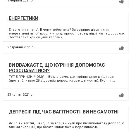
9 червня 2021 р.
ЕНЕРГЕТИКИ
Енергетичні напої. В чому небезпека? За останнє десятиліття
енергетичні напої зросли у популярності серед підлітків та дорослих.
Поставлене кричущими гаслами...
27 травня 2021 р.
ВИ ВВАЖАЄТЕ, ЩО КУРІННЯ ДОПОМОГАЄ
РОЗСЛАБИТИСЯ?
ТУТ 5 ПРИЧИН, ЧОМУ ... Всім відомо, що куріння дуже шкідливе
(проте, близько 28 відсотків дорослих все ще курять). Куріння...
23 квітня 2021 р.
ДЕПРЕСІЯ ПІД ЧАС ВАГІТНОСТІ: ВИ НЕ САМОТНІ
Якщо ви вагітні, швидше за все, ви чули про післяпологову депресію.
Але чи знали ви, що багато жінок також переживають...