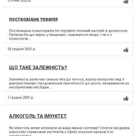
3 січня 2022 р.
постковідна терапія
Постковідна психотерапія Не плутайте поганий настрій із депресією
Питання:На що зараз, у пандемію, скаржаться люди, і чи є у
психологів...
25 грудня 2021 р.
ЩО ТАКЕ ЗАЛЕЖНІСТЬ?
Залежність включає сильну тягу до чогось, втрату контролю над її
використанням і продовження причетності до цього, незважаючи на
несприятливі наслідки....
1 грудня 2021 р.
АЛКОГОЛЬ ТА ІМУНІТЕТ
Як алкоголь може вплинути на вашу імунну систему? Сплеск продажів
алкоголю стривожив експертів у сфері охорони здоров’я та
чиновників у...