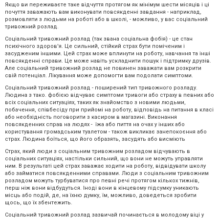
Якщо ви переживаєте таке відчуття протягом як мінімум шести місяців і ці
почуття заважають вам виконувати повсякденні завдання - наприклад,
розмовляти з людьми на роботі або в школі, - можливо, у вас соціальний
тривожний розлад.
Соціальний тривожний розлад (так звана соціальна фобія) - це стан
психічного здоров'я. Це сильний, стійкий страх бути поміченим і
засудженим іншими. Цей страх може вплинути на роботу, навчання та інші
повсякденні справи. Це може навіть ускладнити пошук і підтримку друзів.
Але соціальний тривожний розлад не повинен заважати вам розкрити
свій потенціал. Лікування може допомогти вам подолати симптоми.
Соціальний тривожний розлад - поширений тип тривожного розладу.
Людина з тако. фобією відчуває симптоми тривоги або страху в певних або
всіх соціальних ситуаціях, таких як знайомство з новими людьми,
побачення, співбесіду при прийомі на роботу, відповідь на питання в класі
або необхідність поговорити з касиром в магазині. Виконання
повсякденних справ на людях - їжа або пиття на очах у інших або
користування громадським туалетом - також викликає занепокоєння або
страх. Людина боїться, що його образять, засудять або висміють
Страх, який люди з соціальним тривожним розладом відчувають в
соціальних ситуаціях, настільки сильний, що вони не можуть управляти
ним. В результаті цей страх заважає ходити на роботу, відвідувати школу
або займатися повсякденними справами. Люди з соціальним тривожним
розладом можуть турбуватися про певні речі протягом кількох тижнів,
перш ніж вони відбудуться. Іноді вони в кінцевому підсумку уникають
місць або подій, де, на їхню думку, їм, можливо, доведеться зробити
щось, що їх збентежить.
Соціальний тривожний розлад зазвичай починається в молодому віці у